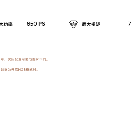
PS
650
7
大功率
最大扭矩
客参考，实际配置可能与图片不同。
率数据为开启NGB模式时。