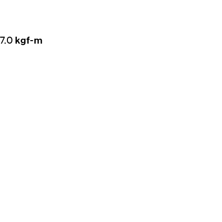
kgf-m
7.0