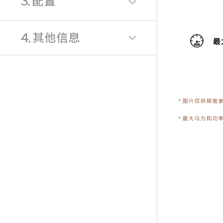
3. 配置
4. 其他信息
最
* 图片仅供顾
* 最大马力和功